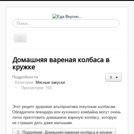
Искать...
Включить/
выключить
навигацию
Основные блюда
Домашняя вареная колбаса в
Выпечка
кружке
Супы
Подробности
Категория:
Мясные закуски
Соусы, заправки
Просмотров: 703
Заготовки
Салаты
Этот рецепт здоровая альтернатива покупным колбасам.
Обладатели блендера или кухонного комбайна могут очень
Домашнее
легко приготовить домашнюю вареную колбасу, которую
не страшно дать даже малышам.
Закуски, бутерброды
Подробнее: Домашняя вареная колбаса в кружке