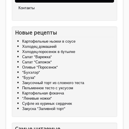
Контакты
Новые рецепты
Картофельные ньокки в соусе
Холодец домашний
Холодец-поросенок в бутылке
Салат "Варежка"
Салат "Сапожок"
Оливье "Поросенок"
"Бухэлэр"
"Бууза"
Закусочный торт из слоеного теста
Пельменное тесто с уксусом
Картофельная фокачча
"Ленивые ножки"
Суфле из куриных сердечек
Закуска "Заливной торт"
Самые читаемые