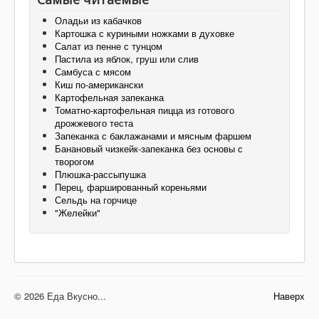
Оладьи из кабачков
Картошка с куриными ножками в духовке
Салат из пенне с тунцом
Пастила из яблок, груш или слив
Самбуса с мясом
Киш по-американски
Картофельная запеканка
Томатно-картофельная пицца из готового
дрожжевого теста
Запеканка с баклажанами и мясным фаршем
Банановый чизкейк-запеканка без основы с
творогом
Плюшка-рассыпушка
Перец, фаршированный кореньями
Сельдь на горчице
"Желейки"
© 2026 Еда Вкусно...
Наверх