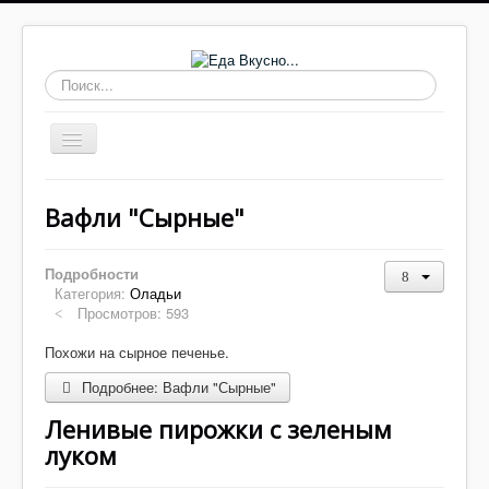
Искать...
Включить/
выключить
навигацию
Основные блюда
Вафли "Сырные"
Выпечка
Супы
Подробности
Категория:
Оладьи
Соусы, заправки
Просмотров: 593
Заготовки
Похожи на сырное печенье.
Салаты
Подробнее: Вафли "Сырные"
Домашнее
Ленивые пирожки с зеленым
луком
Закуски, бутерброды