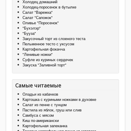
Холодец домашний
Холодец-поросенок в бутылке
Салат "Варежка"
Салат "Сапожок"
Оливье "Поросенок"
"Бухэлэр"
"Бууза"
Закусочный торт из слоеного теста
Пельменное тесто с уксусом
Картофельная фокачча
"Ленивые ножки"
Суфле из куриных сердечек
Закуска "Заливной торт"
Самые читаемые
Оладьи из кабачков
Картошка с куриными ножками в духовке
Салат из пенне с тунцом
Пастила из яблок, груш или слив
Самбуса с мясом
Киш по-американски
Картофельная запеканка
Томатно-картофельная пицца из готового