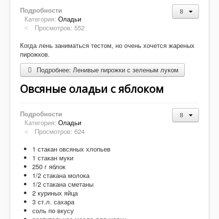
Десерты
Подробности
Напитки
Категория:
Оладьи
Просмотров: 552
Творог
Когда лень заниматься тестом, но очень хочется жареных
пирожков.
Подробнее: Ленивые пирожки с зеленым луком
Овсяные оладьи с яблоком
Подробности
Категория:
Оладьи
Просмотров: 624
1 стакан овсяных хлопьев
1 стакан муки
250 г яблок
1/2 стакана молока
1/2 стакана сметаны
2 куриных яйца
3 ст.л. сахара
соль по вкусу