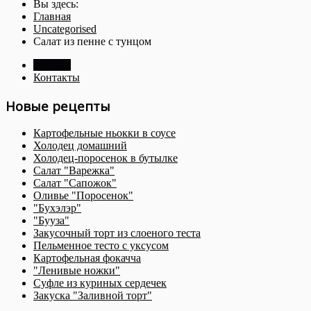
Вы здесь:
Главная
Uncategorised
Салат из пенне с тунцом
Главная
Контакты
Новые рецепты
Картофельные ньокки в соусе
Холодец домашний
Холодец-поросенок в бутылке
Салат "Варежка"
Салат "Сапожок"
Оливье "Поросенок"
"Бухэлэр"
"Бууза"
Закусочный торт из слоеного теста
Пельменное тесто с уксусом
Картофельная фокачча
"Ленивые ножки"
Суфле из куриных сердечек
Закуска "Заливной торт"