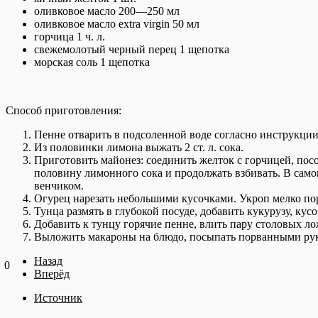
оливковое масло 200—250 мл
оливковое масло extra virgin 50 мл
горчица 1 ч. л.
свежемолотый черный перец 1 щепотка
морская соль 1 щепотка
Способ приготовления:
Пенне отварить в подсоленной воде согласно инструкции 
Из половинки лимона выжать 2 ст. л. сока.
Приготовить майонез: соединить желток с горчицей, посо
половину лимонного сока и продолжать взбивать. В самом
венчиком.
Огурец нарезать небольшими кусочками. Укроп мелко пор
Тунца размять в глубокой посуде, добавить кукурузу, кус
Добавить к тунцу горячие пенне, влить пару столовых лож
Выложить макароны на блюдо, посыпать порванными рука
Назад
0
Вперёд
Источник