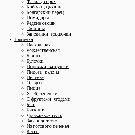
Фасоль, горох
Кабачки, цукини
Болгарский перец
Помидоры
Редкие овощи
Свинина
Запеканки, горшочки
Выпечка
Пасхальная
Рождественская
Блины
Булочки
Пирожки, ватрушки
Пироги, рулеты
Печенье
Оладьи
Пицца
Хлеб, лепешки
С фруктами, ягодами
Безе
Бисквит
Дрожжевое тесто
Заварное тесто
Из готового печенья
Кексы