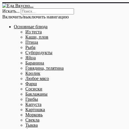
Искать...
Включить/выключить навигацию
Основные блюда
Из теста
Каши, плов
Птица
Рыба
Субпродукты
Яйца
Баранина
Говядина, телятина
Кролик
Любое мясо
Фарш
Сосиски
Баклажаны
Грибы
Капуста
Картошка
Морковь
Свекла
Тыква