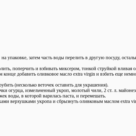
на упаковке, затем часть воды перелить в другую посуду, осталь
лить, поперчить и взбивать миксером, тонкой струйкой вливая ол
 конце добавить оливковое масло extra virgin и взбить еще нем
убить (несколько веточек оставить для украшения).
очки огурца, измельченный укроп, молотый чили, 2 ст. л. майонез
ек воды, в которой варилась паста, и перемешать.
ми верхушками укропа и сбрызнуть оливковым маслом extra vir