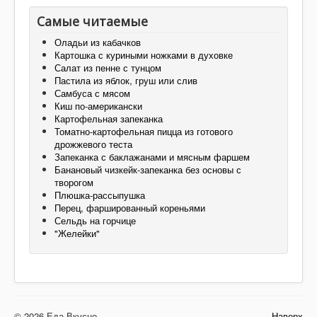
Самые читаемые
Оладьи из кабачков
Картошка с куриными ножками в духовке
Салат из пенне с тунцом
Пастила из яблок, груш или слив
Самбуса с мясом
Киш по-американски
Картофельная запеканка
Томатно-картофельная пицца из готового
дрожжевого теста
Запеканка с баклажанами и мясным фаршем
Банановый чизкейк-запеканка без основы с
творогом
Плюшка-рассыпушка
Перец, фаршированный кореньями
Сельдь на горчице
"Желейки"
© 2026 Еда Вкусно...
Наверх