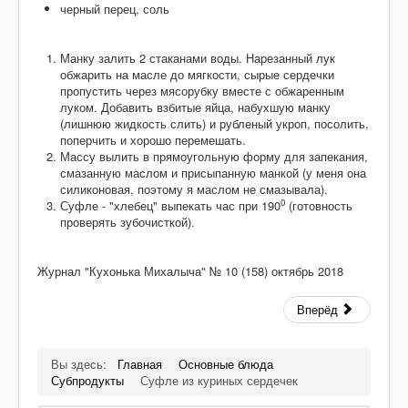
Десерты
черный перец, соль
Напитки
Манку залить 2 стаканами воды. Нарезанный лук
Творог
обжарить на масле до мягкости, сырые сердечки
пропустить через мясорубку вместе с обжаренным
луком. Добавить взбитые яйца, набухшую манку
(лишнюю жидкость слить) и рубленый укроп, посолить,
поперчить и хорошо перемешать.
Массу вылить в прямоугольную форму для запекания,
смазанную маслом и присыпанную манкой (у меня она
силиконовая, поэтому я маслом не смазывала).
0
Суфле - "хлебец" выпекать час при 190
(готовность
проверять зубочисткой).
Журнал "Кухонька Михалыча" № 10 (158) октябрь 2018
Вперёд
Вы здесь:
Главная
Основные блюда
Субпродукты
Суфле из куриных сердечек