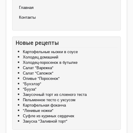
Главная
Контакты
Новые рецепты
Картофельные ньокки в соусе
Холодец домашний
Холодец-поросенок в бутылке
Салат "Варежка"
Салат "Сапожок"
Оливье "Поросенок"
"Бухэлэр"
"Бууза"
Закусочный торт из слоеного теста
Пельменное тесто с уксусом
Картофельная фокачча
"Ленивые ножки"
Суфле из куриных сердечек
Закуска "Заливной торт"