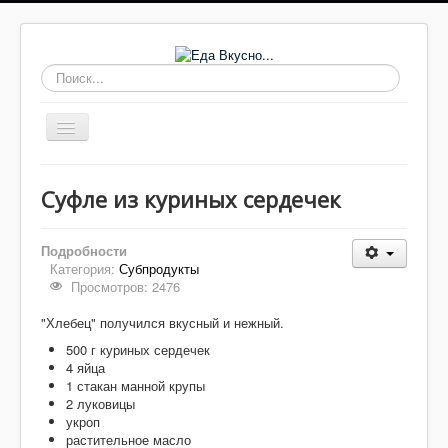
Искать...
Включить/
выключить
навигацию
Основные блюда
Суфле из куриных сердечек
Выпечка
Супы
Подробности
Категория:
Субпродукты
Соусы, заправки
Просмотров: 2476
Заготовки
"Хлебец" получился вкусный и нежный.
Салаты
500 г куриных сердечек
4 яйца
Домашнее
1 стакан манной крупы
2 луковицы
Закуски, бутерброды
укроп
растительное масло