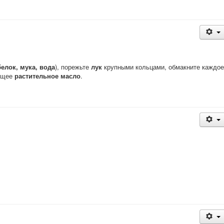
белок, мука, вода
), порежьте
лук
крупными кольцами, обмакните каждое
пящее
растительное масло
.