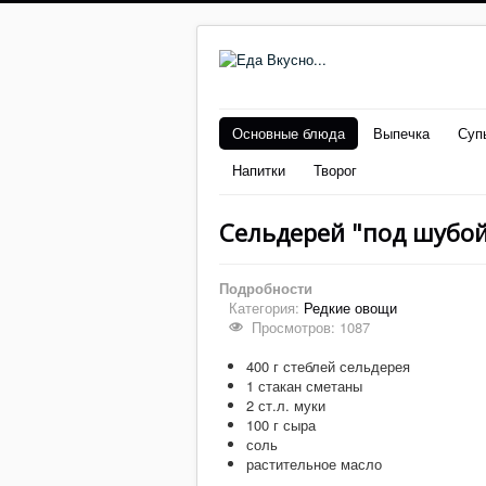
Основные блюда
Выпечка
Суп
Напитки
Творог
Сельдерей "под шубо
Подробности
Категория:
Редкие овощи
Просмотров: 1087
400 г стеблей сельдерея
1 стакан сметаны
2 ст.л. муки
100 г сыра
соль
растительное масло