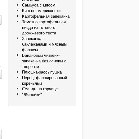
Самбуса с мясом
Киш по-американски
Картофельная запеканка
Томатно-картофельная
пицца из готового
дрожжевого теста
Запеканка с
баклажанами и мясным
фаршем
Банановый чизкейк-
запеканка без основы с
творогом
Плюшка-рассыпушка
Перец, фаршированный
кореньями
Сельдь на горчице
"Желейки"