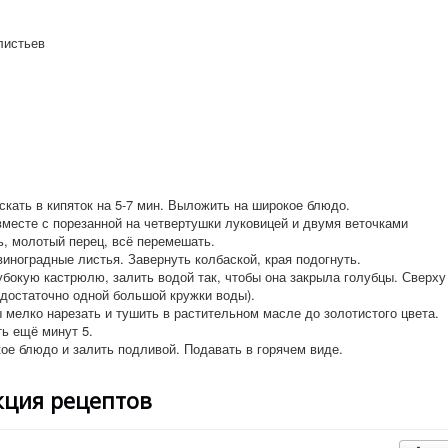
листьев
скать в кипяток на 5-7 мин. Выложить на широкое блюдо.
месте с порезанной на четвертушки луковицей и двумя веточками
ь, молотый перец, всё перемешать.
ноградные листья. Завернуть колбаской, края подогнуть.
убокую кастрюлю, залить водой так, чтобы она закрыла голубцы. Сверху
(достаточно одной большой кружки воды).
 мелко нарезать и тушить в растительном масле до золотистого цвета.
ь ещё минут 5.
ое блюдо и залить подливой. Подавать в горячем виде.
кция рецептов