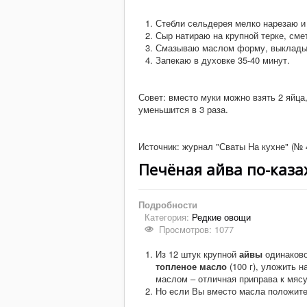
Стебли сельдерея мелко нарезаю и 
Сыр натираю на крупной терке, см
Смазываю маслом форму, выкладыв
Запекаю в духовке 35-40 минут.
Совет: вместо муки можно взять 2 яйца,
уменьшится в 3 раза.
Источник: журнал "Сваты На кухне" (№ 4
Печёная айва по-каза
Подробности
Категория:
Редкие овощи
Просмотров: 1077
Из 12 штук крупной
айвы
одинаково
топленое масло
(100 г), уложить 
маслом – отличная приправа к мясу
Но если Вы вместо масла положите 