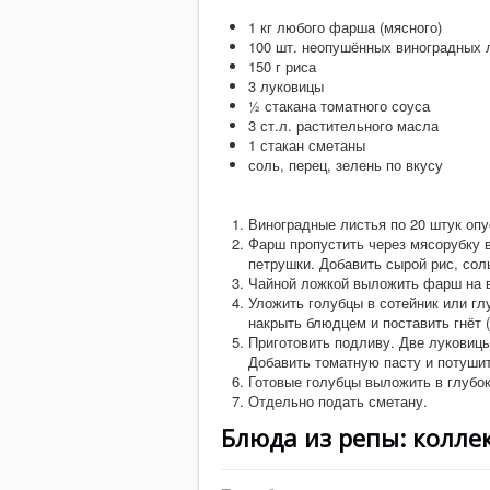
1 кг любого фарша (мясного)
100 шт. неопушённых виноградных 
150 г риса
3 луковицы
½ стакана томатного соуса
3 ст.л. растительного масла
1 стакан сметаны
соль, перец, зелень по вкусу
Виноградные листья по 20 штук опу
Фарш пропустить через мясорубку в
петрушки. Добавить сырой рис, сол
Чайной ложкой выложить фарш на ви
Уложить голубцы в сотейник или гл
накрыть блюдцем и поставить гнёт 
Приготовить подливу. Две луковицы
Добавить томатную пасту и потушит
Готовые голубцы выложить в глубок
Отдельно подать сметану.
Блюда из репы: колле