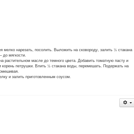
я мелко нарезать, посолить. Выложить на сковороду, залить ½ стакана
– до мягкости.
на растительном масле до темного цвета. Добавить томатную пасту и
и корень петрушки. Влить ½ стакана воды, перемешать. Подержать на
помешивая.
лку и залить приготовленным соусом.