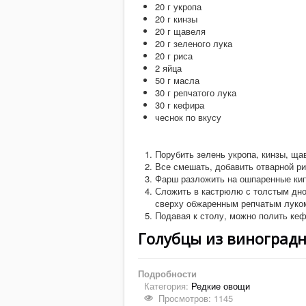
20 г укропа
20 г кинзы
20 г щавеля
20 г зеленого лука
20 г риса
2 яйца
50 г масла
30 г репчатого лука
30 г кефира
чеснок по вкусу
Порубить зелень укропа, кинзы, щав
Все смешать, добавить отварной ри
Фарш разложить на ошпаренные кип
Сложить в кастрюлю с толстым дном
сверху обжаренным репчатым луко
Подавая к столу, можно полить ке
Голубцы из виноградн
Подробности
Категория:
Редкие овощи
Просмотров: 1145