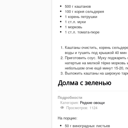
500 г каштанов
100 г корня сельдерея
1 корень петрушки
1 ст.л. муки
1 морковь
1 ст.л. томата-пюре
Каштаны очистить, корень сельдере
воды и тушить под крышкой 40 мин 
Приготовить соус. Муку поджарить 
натертые на мелкой тёрке морковь 
небольшом огне ещё минут 15-20, 
Выложить каштаны на широкую таре
Долма с зеленью
Подробности
Категория:
Редкие овощи
Просмотров: 1124
На порцию:
50 г виноградных листьев