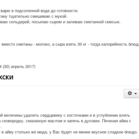
варю в подсоленной воде до готовности.
етану тщательно смешиваю с мукой.
аю сельдерей, посыпаю сыром и заливаю сметанной смесью.
 вместо сметаны - молоко, а сыра взять 30 кг - тогда калорийность блюд
 (30) апрель 2017)
хски
й величины удалить сердцевину с косточками и в углубление влить
на сковородку, смазанную маслом и запечь в духовке. Печеная айва с
.
в айву столько же меда, у Вас будет не менее вкусное сладкое блюдо.