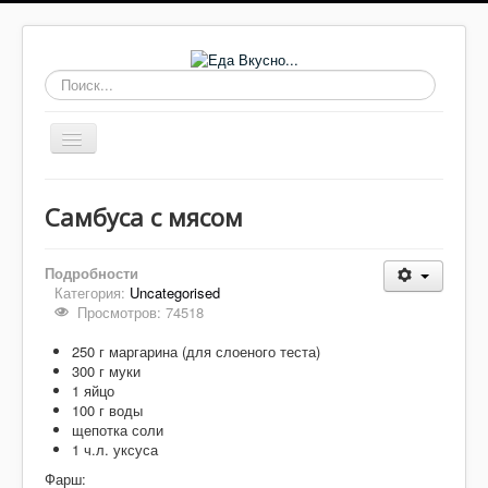
Искать...
Включить/
выключить
навигацию
Основные блюда
Самбуса с мясом
Выпечка
Супы
Подробности
Категория:
Uncategorised
Соусы, заправки
Просмотров: 74518
Заготовки
250 г маргарина (для слоеного теста)
300 г муки
Салаты
1 яйцо
100 г воды
Домашнее
щепотка соли
1 ч.л. уксуса
Закуски, бутерброды
Фарш: