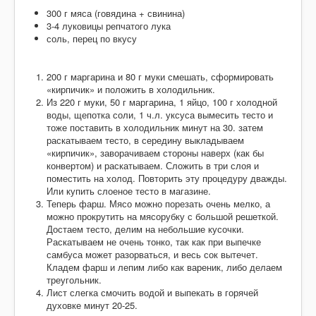
Десерты
300 г мяса (говядина + свинина)
Напитки
3-4 луковицы репчатого лука
соль, перец по вкусу
Творог
200 г маргарина и 80 г муки смешать, сформировать
«кирпичик» и положить в холодильник.
Из 220 г муки, 50 г маргарина, 1 яйцо, 100 г холодной
воды, щепотка соли, 1 ч.л. уксуса вымесить тесто и
тоже поставить в холодильник минут на 30. затем
раскатываем тесто, в середину выкладываем
«кирпичик», заворачиваем стороны наверх (как бы
конвертом) и раскатываем. Сложить в три слоя и
поместить на холод. Повторить эту процедуру дважды.
Или купить слоеное тесто в магазине.
Теперь фарш. Мясо можно порезать очень мелко, а
можно прокрутить на мясорубку с большой решеткой.
Достаем тесто, делим на небольшие кусочки.
Раскатываем не очень тонко, так как при выпечке
самбуса может разорваться, и весь сок вытечет.
Кладем фарш и лепим либо как вареник, либо делаем
треугольник.
Лист слегка смочить водой и выпекать в горячей
духовке минут 20-25.