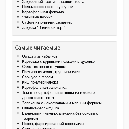
Закусочный торт из слоеного теста
Пельменное тесто с уксусом
Картофельная фокачча
"Ленивые ножки"
Суфле из куриных сердечек
Закуска "Заливной торт"
Самые читаемые
Оладьи из кабачков
Картошка с куриными ножками в духовке
Салат из пенне с тунцом
Пастила из яблок, груш или слив
Самбуса с мясом
Киш по-американски
Картофельная запеканка
Томатно-картофельная пицца из готового
дрожжевого теста
Запеканка с баклажанами и мясным фаршем
Плюшка-рассыпушка
Банановый чизкейк-запеканка без основы с
творогом
Перец, фаршированный кореньями
Сельдь на горчице