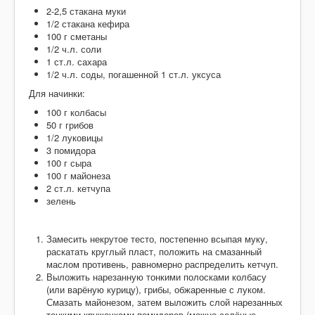
Салаты
2-2,5 стакана муки
1/2 стакана кефира
Домашнее
100 г сметаны
1/2 ч.л. соли
Закуски, бутерброды
1 ст.л. сахара
1/2 ч.л. соды, погашенной 1 ст.л. уксуса
Десерты
Для начинки:
Напитки
100 г колбасы
50 г грибов
Творог
1/2 луковицы
3 помидора
100 г сыра
100 г майонеза
2 ст.л. кетчупа
зелень
Замесить некрутое тесто, постепенно всыпая муку,
раскатать круглый пласт, положить на смазанный
маслом противень, равномерно распределить кетчуп.
Выложить нарезанную тонкими полосками колбасу
(или варёную курицу), грибы, обжаренные с луком.
Смазать майонезом, затем выложить слой нарезанных
тонкими кружочками помидоров (можно солёные