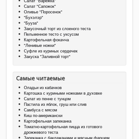
Салат "Варежка"
Салат "Сапожок"
Оливье "Поросенок"
"Бухэлэр"
"Бууза"
Закусочный торт из слоеного теста
Пельменное тесто с уксусом
Картофельная фокачча
"Ленивые ножки"
Суфле из куриных сердечек
Закуска "Заливной торт"
Самые читаемые
Оладьи из кабачков
Картошка с куриными ножками в духовке
Салат из пенне с тунцом
Пастила из яблок, груш или слив
Самбуса с мясом
Киш по-американски
Картофельная запеканка
Томатно-картофельная пицца из готового
дрожжевого теста
Запеканка с баклажанами и мясным фаршем