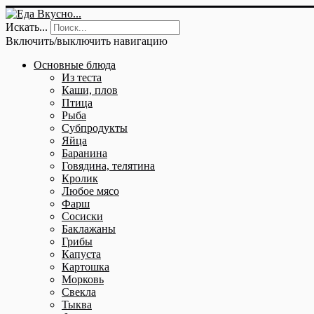
Искать...
Включить/выключить навигацию
Основные блюда
Из теста
Каши, плов
Птица
Рыба
Субпродукты
Яйца
Баранина
Говядина, телятина
Кролик
Любое мясо
Фарш
Сосиски
Баклажаны
Грибы
Капуста
Картошка
Морковь
Свекла
Тыква