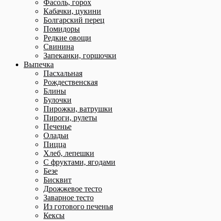
Фасоль, горох
Кабачки, цукини
Болгарский перец
Помидоры
Редкие овощи
Свинина
Запеканки, горшочки
Выпечка
Пасхальная
Рождественская
Блины
Булочки
Пирожки, ватрушки
Пироги, рулеты
Печенье
Оладьи
Пицца
Хлеб, лепешки
С фруктами, ягодами
Безе
Бисквит
Дрожжевое тесто
Заварное тесто
Из готового печенья
Кексы