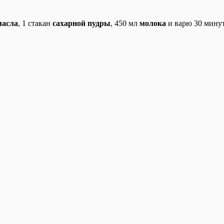
масла
, 1 стакан
сахарной пудры
, 450 мл
молока
и варю 30 минут