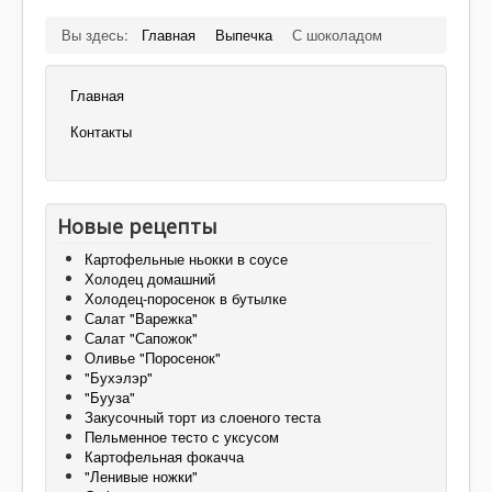
Вы здесь:
Главная
Выпечка
С шоколадом
Главная
Контакты
Новые рецепты
Картофельные ньокки в соусе
Холодец домашний
Холодец-поросенок в бутылке
Салат "Варежка"
Салат "Сапожок"
Оливье "Поросенок"
"Бухэлэр"
"Бууза"
Закусочный торт из слоеного теста
Пельменное тесто с уксусом
Картофельная фокачча
"Ленивые ножки"