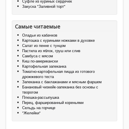
Суфле из куриных сердечек
Закуска "Заливной торт"
Самые читаемые
Оладьи из кабачков
Картошка с куриными ножками в духовке
Салат из пенне с тунцом
Пастила из яблок, груш или слив
Самбуса с мясом
Киш по-американски
Картофельная запеканка
Томатно-картофельная пицца из готового
дрожжевого теста
Запеканка с баклажанами и мясным фаршем
Банановый чизкейк-запеканка без основы с
творогом
Плюшка-рассыпушка
Перец, фаршированный кореньями
Сельдь на горчице
"Желейки"