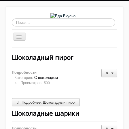
Искать...
Включить/
выключить
навигацию
Основные блюда
Шоколадный пирог
Выпечка
Супы
Подробности
Категория:
С шоколадом
Соусы, заправки
Просмотров: 599
Заготовки
Салаты
Подробнее: Шоколадный пирог
Домашнее
Шоколадные шарики
Закуски, бутерброды
Подробности