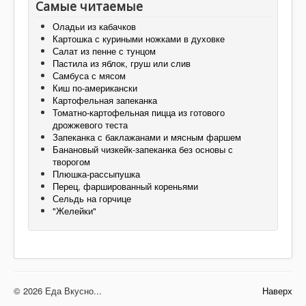
Самые читаемые
Оладьи из кабачков
Картошка с куриными ножками в духовке
Салат из пенне с тунцом
Пастила из яблок, груш или слив
Самбуса с мясом
Киш по-американски
Картофельная запеканка
Томатно-картофельная пицца из готового
дрожжевого теста
Запеканка с баклажанами и мясным фаршем
Банановый чизкейк-запеканка без основы с
творогом
Плюшка-рассыпушка
Перец, фаршированный кореньями
Сельдь на горчице
"Желейки"
© 2026 Еда Вкусно...
Наверх