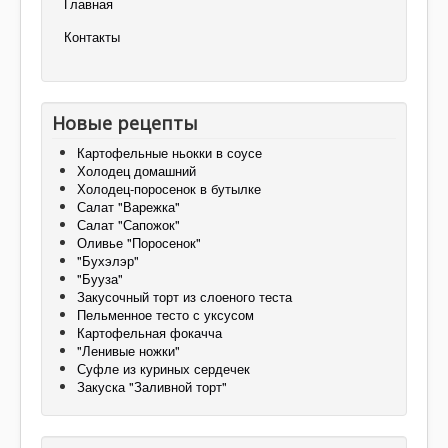
Главная
Контакты
Новые рецепты
Картофельные ньокки в соусе
Холодец домашний
Холодец-поросенок в бутылке
Салат "Варежка"
Салат "Сапожок"
Оливье "Поросенок"
"Бухэлэр"
"Бууза"
Закусочный торт из слоеного теста
Пельменное тесто с уксусом
Картофельная фокачча
"Ленивые ножки"
Суфле из куриных сердечек
Закуска "Заливной торт"