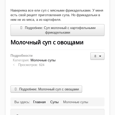
Салаты
Наверняка все ели суп с мясными фрикадельками. У меня
Домашнее
есть свой рецепт приготовления супа. Но фрикадельки в
нем не из мяса, а из картофеля.
Закуски, бутерброды
Подробнее: Суп молочный с картофельными
Десерты
фрикадельками
Напитки
Молочный суп с овощами
Творог
Подробности
Категория:
Молочные супы
Просмотров: 624
Подробнее: Молочный суп с овощами
Вы здесь:
Главная
Супы
Молочные супы