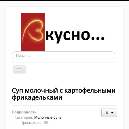
Искать...
Включить/
выключить
навигацию
Основные блюда
Суп молочный с картофельными
Выпечка
фрикадельками
Супы
Подробности
Соусы, заправки
Категория:
Молочные супы
Просмотров: 651
Заготовки