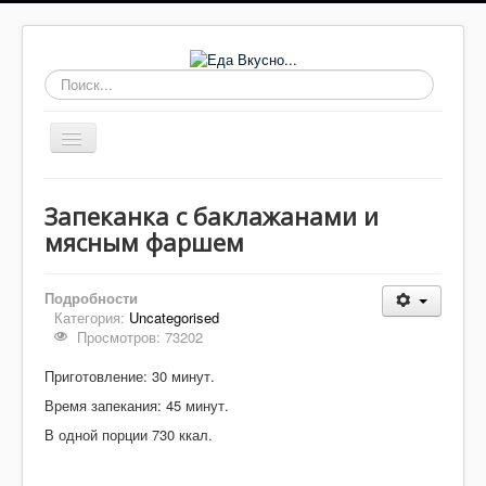
Искать...
Включить/
выключить
навигацию
Основные блюда
Запеканка с баклажанами и
Выпечка
мясным фаршем
Супы
Подробности
Соусы, заправки
Категория:
Uncategorised
Просмотров: 73202
Заготовки
Приготовление: 30 минут.
Салаты
Время запекания: 45 минут.
Домашнее
В одной порции 730 ккал.
Закуски, бутерброды