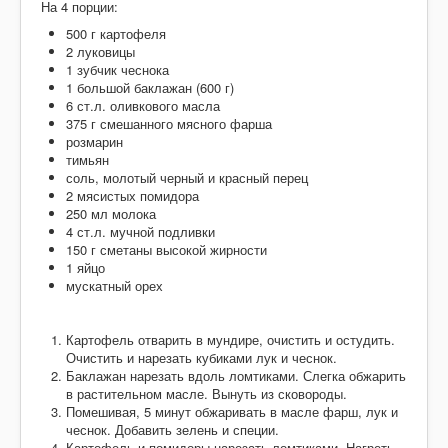
Десерты
На 4 порции:
500 г картофеля
Напитки
2 луковицы
Творог
1 зубчик чеснока
1 большой баклажан (600 г)
6 ст.л. оливкового масла
375 г смешанного мясного фарша
розмарин
тимьян
соль, молотый черный и красный перец
2 мясистых помидора
250 мл молока
4 ст.л. мучной подливки
150 г сметаны высокой жирности
1 яйцо
мускатный орех
Картофель отварить в мундире, очистить и остудить.
Очистить и нарезать кубиками лук и чеснок.
Баклажан нарезать вдоль ломтиками. Слегка обжарить
в растительном масле. Вынуть из сковороды.
Помешивая, 5 минут обжаривать в масле фарш, лук и
чеснок. Добавить зелень и специи.
Картофель и помидоры нарезать ломтиками. Нагреть