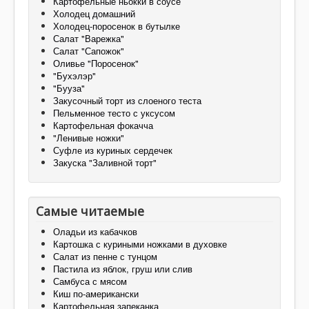
Картофельные ньокки в соусе
Холодец домашний
Холодец-поросенок в бутылке
Салат "Варежка"
Салат "Сапожок"
Оливье "Поросенок"
"Бухэлэр"
"Бууза"
Закусочный торт из слоеного теста
Пельменное тесто с уксусом
Картофельная фокачча
"Ленивые ножки"
Суфле из куриных сердечек
Закуска "Заливной торт"
Самые читаемые
Оладьи из кабачков
Картошка с куриными ножками в духовке
Салат из пенне с тунцом
Пастила из яблок, груш или слив
Самбуса с мясом
Киш по-американски
Картофельная запеканка