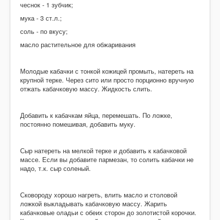
Десерты
чеснок - 1 зубчик;
Напитки
мука - 3 ст.л.;
соль - по вкусу;
Творог
масло растительное для обжаривания
Молодые кабачки с тонкой кожицей промыть, натереть на
крупной терке. Через сито или просто порционно вручную
отжать кабачковую массу. Жидкость слить.
Добавить к кабачкам яйца, перемешать. По ложке,
постоянно помешивая, добавить муку.
Сыр натереть на мелкой терке и добавить к кабачковой
массе. Если вы добавите пармезан, то солить кабачки не
надо, т.к. сыр соленый.
Сковороду хорошо нагреть, влить масло и столовой
ложкой выкладывать кабачковую массу. Жарить
кабачковые оладьи с обеих сторон до золотистой корочки.