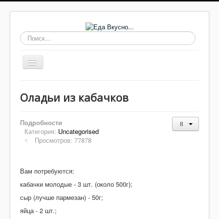
Искать...
Включить/
выключить
навигацию
Основные блюда
Оладьи из кабачков
Выпечка
Супы
Подробности
Категория:
Uncategorised
Соусы, заправки
Просмотров: 77878
Заготовки
Салаты
Вам потребуются:
кабачки молодые - 3 шт. (около 500г);
Домашнее
сыр (лучше пармезан) - 50г;
Закуски, бутерброды
яйца - 2 шт.;