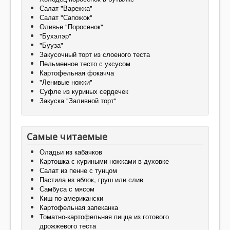
Салат "Варежка"
Салат "Сапожок"
Оливье "Поросенок"
"Бухэлэр"
"Бууза"
Закусочный торт из слоеного теста
Пельменное тесто с уксусом
Картофельная фокачча
"Ленивые ножки"
Суфле из куриных сердечек
Закуска "Заливной торт"
Самые читаемые
Оладьи из кабачков
Картошка с куриными ножками в духовке
Салат из пенне с тунцом
Пастила из яблок, груш или слив
Самбуса с мясом
Киш по-американски
Картофельная запеканка
Томатно-картофельная пицца из готового
дрожжевого теста