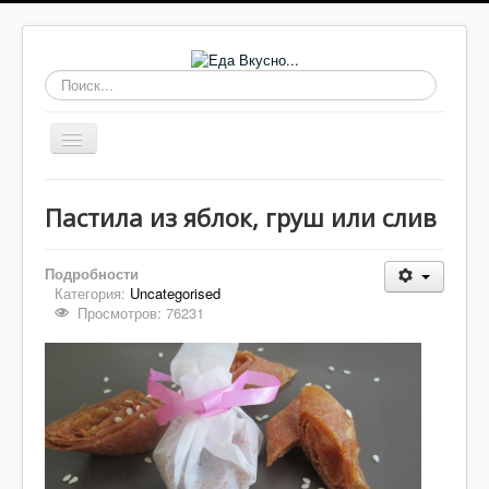
Искать...
Включить/
выключить
навигацию
Основные блюда
Пастила из яблок, груш или слив
Выпечка
Супы
Подробности
Категория:
Uncategorised
Соусы, заправки
Просмотров: 76231
Заготовки
Салаты
Домашнее
Закуски, бутерброды