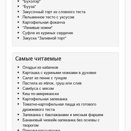
"Бухэлэр"
"Бууза"
Закусочный торт из слоеного теста
Пельменное тесто с уксусом
Картофельная фокачча
"Ленивые ножки"
Суфле из куриных сердечек
Закуска "Заливной торт"
Самые читаемые
Оладьи из кабачков
Картошка с куриными ножками в духовке
Салат из пенне с тунцом
Пастила из яблок, груш или слив
Самбуса с мясом
Киш по-американски
Картофельная запеканка
Томатно-картофельная пицца из готового
дрожжевого теста
Запеканка с баклажанами и мясным фаршем
Банановый чизкейк-запеканка без основы с
творогом
Плюшка-рассыпушка